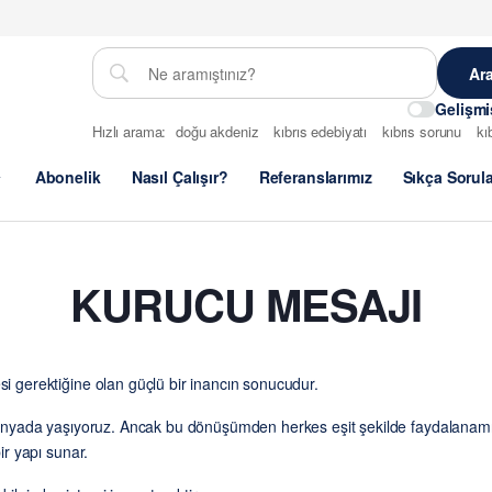
Gelişm
Hızlı arama:
doğu akdeniz
kıbrıs edebiyatı
kıbrıs sorunu
kı
Abonelik
Nasıl Çalışır?
Referanslarımız
Sıkça Sorul
KURUCU MESAJI
esi gerektiğine olan güçlü bir inancın sonucudur.
ir dünyada yaşıyoruz. Ancak bu dönüşümden herkes eşit şekilde faydalanam
bir yapı sunar.