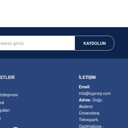
KAYDOLUN
METLERİ
İLETİŞİM
Email:
info@cyprary.com
Sözleşmesi
Adres:
Doğu
esi
Akdeniz
ulları
Üniversitesi,
ş
Teknopark,
Gazimağusa -