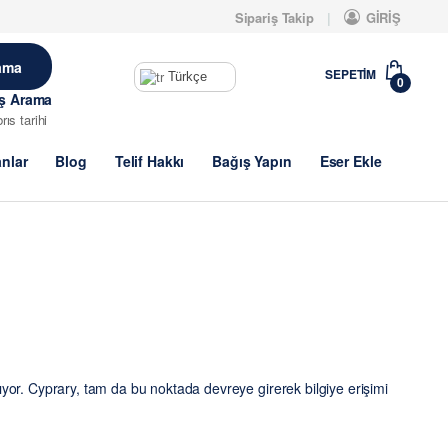
Sipariş Takip
GİRİŞ
SEPETIM
Türkçe
0
iş Arama
brıs tarihi
anlar
Blog
Telif Hakkı
Bağış Yapın
Eser Ekle
ıyor. Cyprary, tam da bu noktada devreye girerek bilgiye erişimi