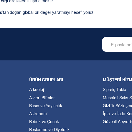
bilgi ekosistemi inşa etmektir.
rıs’tan doğan global bir değer yaratmayı hedefliyoruz.
ÜRÜN GRUPLARI
MÜŞTERİ HİZ
Arkeoloji
Sipariş Takip
Askeri Bilimler
Mesafeli Satış 
Basın ve Yayıncılık
Gizlilik Sözleşm
Astronomi
İptal ve İade Koş
Bebek ve Çocuk
Güvenli Alışveri
Beslenme ve Diyetetik