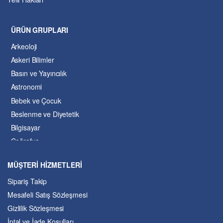
ÜRÜN GRUPLARI
Arkeoloji
Askeri Bilimler
Basın ve Yayıncılık
Astronomi
Bebek ve Çocuk
Beslenme ve Diyetetik
Bilgisayar
Coğrafya
Çevre Bilimleri
MÜŞTERİ HİZMETLERİ
Dil ve Edebiyat
Sipariş Takip
Eğitim
Mesafeli Satış Sözleşmesi
Ekonomi ve Finans
Gizlilik Sözleşmesi
Enerji
İptal ve İade Koşulları
Felsefe