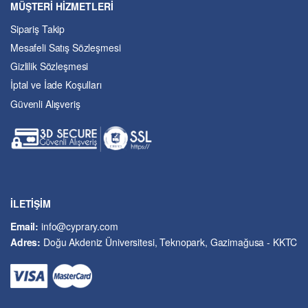
MÜŞTERİ HİZMETLERİ
Dil ve Edebiyat
Sipariş Takip
Eğitim
Mesafeli Satış Sözleşmesi
Ekonomi ve Finans
Gizlilik Sözleşmesi
Enerji
İptal ve İade Koşulları
Felsefe
Güvenli Alışveriş
Fen Bilimleri
Genel Çalışmalar
Güzel Sanatlar
Hukuk
İslâm ve Dinî Bilimler
İşletme ve Yönetim
İLETİŞİM
Kıbrıs Sorunu
Email:
info@cyprary.com
Kriminoloji ve Güvenlik
Adres:
Doğu Akdeniz Üniversitesi, Teknopark, Gazimağusa - KKTC
Kültürel Çalışmalar
Kütüphane-Arşiv-Müze
Matematik ve İstatistik