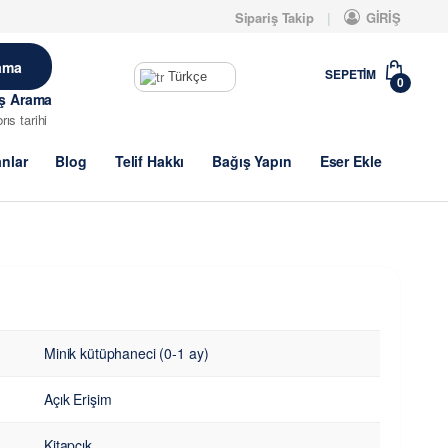
Sipariş Takip
GİRİŞ
SEPETIM
Türkçe
0
iş Arama
brıs tarihi
anlar
Blog
Telif Hakkı
Bağış Yapın
Eser Ekle
Minik kütüphaneci (0-1 ay)
Açık Erişim
Kitapçık