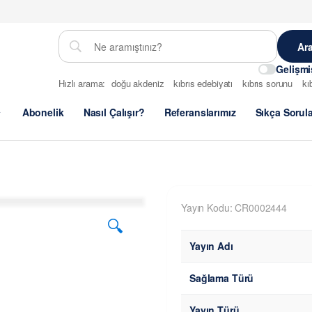
Gelişm
Hızlı arama:
doğu akdeniz
kıbrıs edebiyatı
kıbrıs sorunu
kı
Abonelik
Nasıl Çalışır?
Referanslarımız
Sıkça Sorul
Yayın Kodu: CR0002444
🔍
Yayın Adı
Sağlama Türü
Yayın Türü