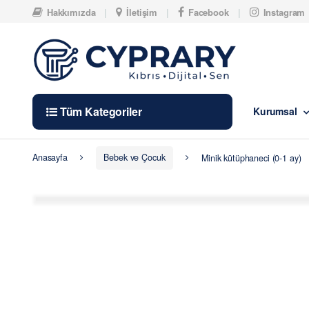
Skip to navigation
Skip to content
Hakkımızda
İletişim
Facebook
Instagram
Tüm Kategoriler
Kurumsal
Anasayfa
Bebek ve Çocuk
Minik kütüphaneci (0-1 ay)