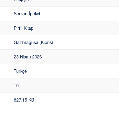
Serkan İpekçi
Pirilli Kitap
Gazimağusa (Kıbrıs)
23 Nisan 2026
Türkçe
10
827.15 KB