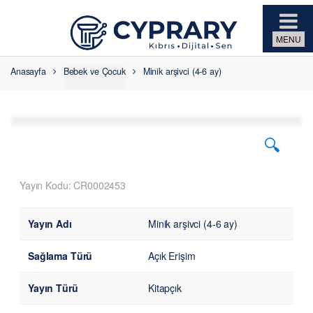
Skip to navigation
Skip to content
Anasayfa
Bebek ve Çocuk
Minik arşivci (4-6 ay)
🔍
Yayın Kodu: CR0002453
Yayın Adı
Minik arşivci (4-6 ay)
Sağlama Türü
Açık Erişim
Yayın Türü
Kitapçık