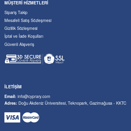
MÜŞTERİ HİZMETLERİ
Dil ve Edebiyat
Sipariş Takip
Eğitim
Mesafeli Satış Sözleşmesi
Ekonomi ve Finans
Gizlilik Sözleşmesi
Enerji
İptal ve İade Koşulları
Felsefe
Güvenli Alışveriş
Fen Bilimleri
Genel Çalışmalar
Güzel Sanatlar
Hukuk
İslâm ve Dinî Bilimler
İşletme ve Yönetim
İLETİŞİM
Kıbrıs Sorunu
Email:
info@cyprary.com
Kriminoloji ve Güvenlik
Adres:
Doğu Akdeniz Üniversitesi, Teknopark, Gazimağusa - KKTC
Kültürel Çalışmalar
Kütüphane-Arşiv-Müze
Matematik ve İstatistik