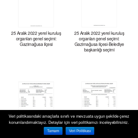
25 Aralık 2022 yerel kuruluş
25 Aralık 2022 yerel kuruluş
organları genel seçimi:
organları genel seçimi:
Gazimağusa ilçesi
Gazimağusa ilçesi-Belediye
başkanlığı seçimi
Veri politikasındaki amaçlarla sınırlı ve mevzuata uygun şekilde çerez
konumlandırmaktayız. Detaylar için veri politikamızı inceleyebilirsiniz.
Tamam
Veri Politikası
Anasayfa
Hesabım
Sepetim
Siparişlerim
İletişim
25 Aralık 2022 yerel kuruluş
25 Aralık 2022 yerel kuruluş