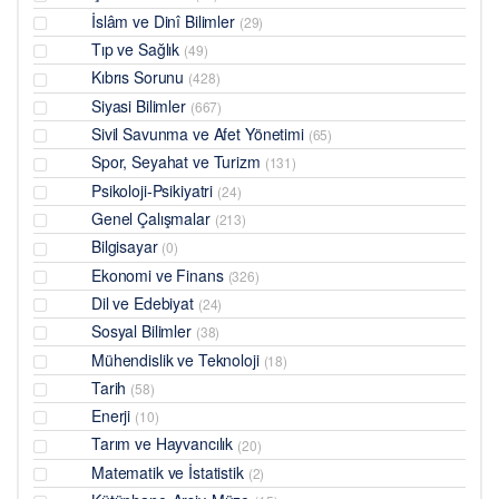
İslâm ve Dinî Bilimler
(29)
Tıp ve Sağlık
(49)
Kıbrıs Sorunu
(428)
Siyasi Bilimler
(667)
Sivil Savunma ve Afet Yönetimi
(65)
Spor, Seyahat ve Turizm
(131)
Psikoloji-Psikiyatri
(24)
Genel Çalışmalar
(213)
Bilgisayar
(0)
Ekonomi ve Finans
(326)
Dil ve Edebiyat
(24)
Sosyal Bilimler
(38)
Mühendislik ve Teknoloji
(18)
Tarih
(58)
Enerji
(10)
Tarım ve Hayvancılık
(20)
Matematik ve İstatistik
(2)