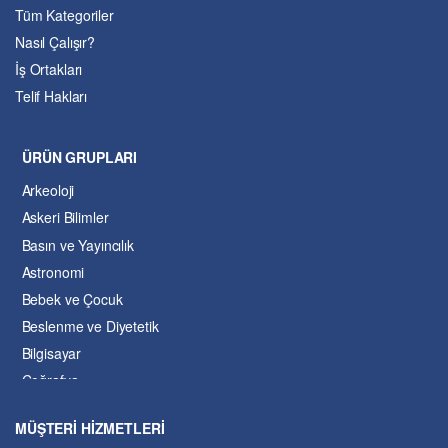
Tüm Kategoriler
Nasıl Çalışır?
İş Ortakları
Telif Hakları
ÜRÜN GRUPLARI
Arkeoloji
Askeri Bilimler
Basın ve Yayıncılık
Astronomi
Bebek ve Çocuk
Beslenme ve Diyetetik
Bilgisayar
Coğrafya
Çevre Bilimleri
MÜŞTERİ HİZMETLERİ
Dil ve Edebiyat