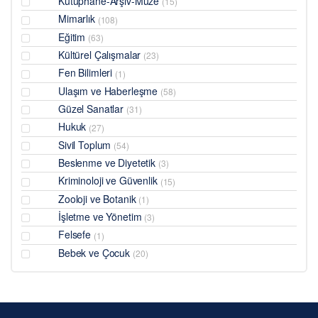
Kütüphane-Arşiv-Müze
(15)
Mimarlık
(108)
Eğitim
(63)
Kültürel Çalışmalar
(23)
Fen Bilimleri
(1)
Ulaşım ve Haberleşme
(58)
Güzel Sanatlar
(31)
Hukuk
(27)
Sivil Toplum
(54)
Beslenme ve Diyetetik
(3)
Kriminoloji ve Güvenlik
(15)
Zooloji ve Botanik
(1)
İşletme ve Yönetim
(3)
Felsefe
(1)
Bebek ve Çocuk
(20)