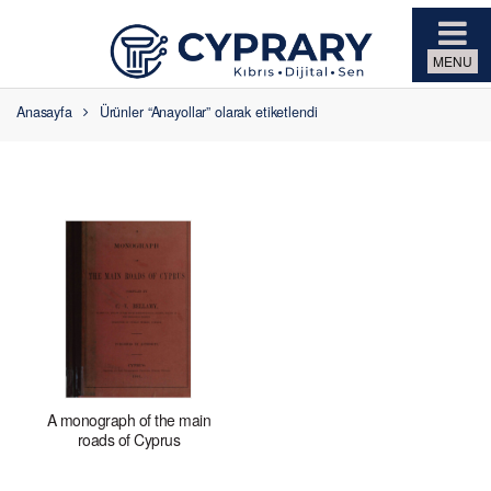
Skip to navigation
Skip to content
Anasayfa
Ürünler “Anayollar” olarak etiketlendi
A monograph of the main
roads of Cyprus