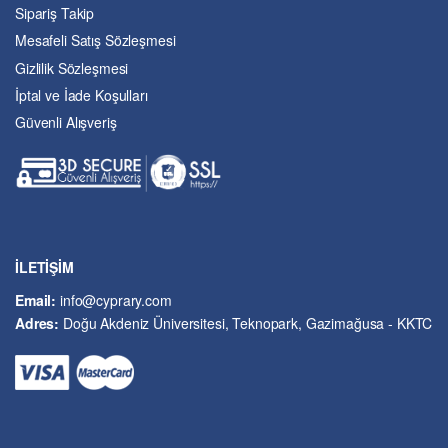
Sipariş Takip
Eğitim
Mesafeli Satış Sözleşmesi
Ekonomi ve Finans
Gizlilik Sözleşmesi
Enerji
İptal ve İade Koşulları
Felsefe
Güvenli Alışveriş
Fen Bilimleri
Genel Çalışmalar
Güzel Sanatlar
Hukuk
İslâm ve Dinî Bilimler
İşletme ve Yönetim
İLETİŞİM
Kıbrıs Sorunu
Email:
info@cyprary.com
Kriminoloji ve Güvenlik
Adres:
Doğu Akdeniz Üniversitesi, Teknopark, Gazimağusa - KKTC
Kültürel Çalışmalar
Kütüphane-Arşiv-Müze
Matematik ve İstatistik
Mimarlık