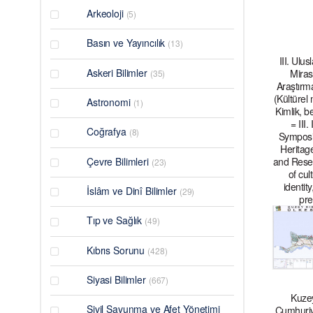
Arkeoloji
(5)
Basın ve Yayıncılık
(13)
III. Ulus
Askeri Bilimler
Miras
(35)
Araştır
(Kültürel 
Astronomi
(1)
Kimlik, b
= III.
Coğrafya
(8)
Symposi
Heritag
Çevre Bilimleri
and Resea
(23)
of cul
identi
İslâm ve Dinî Bilimler
(29)
pre
Tıp ve Sağlık
(49)
Kıbrıs Sorunu
(428)
Siyasi Bilimler
(667)
Kuzey
Sivil Savunma ve Afet Yönetimi
Cumhuriye