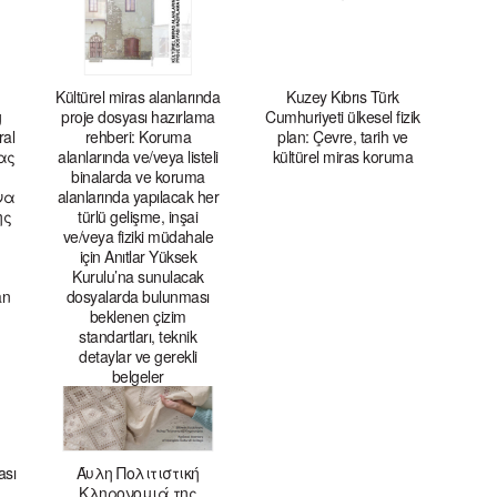
Kültürel miras alanlarında
Kuzey Kıbrıs Türk
g
proje dosyası hazırlama
Cumhuriyeti ülkesel fizik
ral
rehberi: Koruma
plan: Çevre, tarih ve
τας
alanlarında ve/veya listeli
kültürel miras koruma
binalarda ve koruma
να
alanlarında yapılacak her
ης
türlü gelişme, inşai
ve/veya fiziki müdahale
için Anıtlar Yüksek
Kurulu’na sunulacak
an
dosyalarda bulunması
beklenen çizim
standartları, teknik
detaylar ve gerekli
belgeler
ası
Άυλη Πολιτιστική
Κληρονομιά της