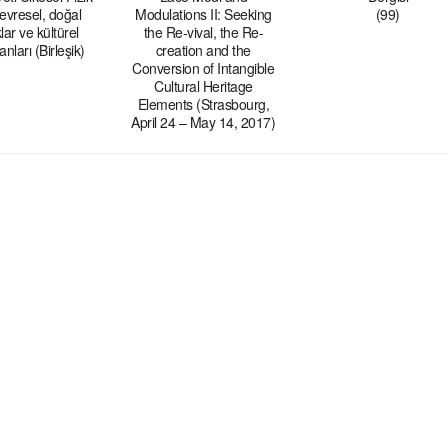
evresel, doğal
Modulations II: Seeking
(99)
ar ve kültürel
the Re-vival, the Re-
anları (Birleşik)
creation and the
Conversion of Intangible
Cultural Heritage
Elements (Strasbourg,
April 24 – May 14, 2017)