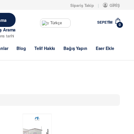
Sipariş Takip
GİRİŞ
SEPETIM
Türkçe
0
iş Arama
brıs tarihi
anlar
Blog
Telif Hakkı
Bağış Yapın
Eser Ekle