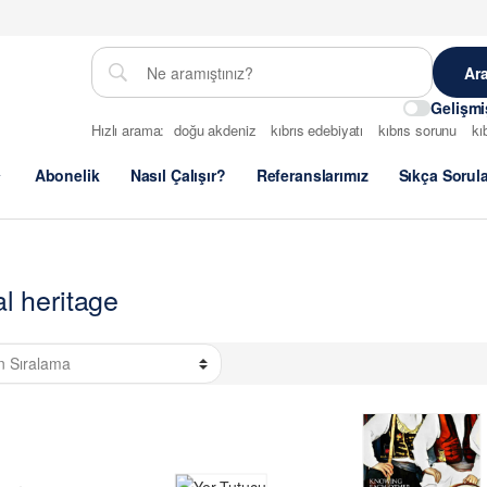
Gelişm
Hızlı arama:
doğu akdeniz
kıbrıs edebiyatı
kıbrıs sorunu
kı
Abonelik
Nasıl Çalışır?
Referanslarımız
Sıkça Sorul
al heritage