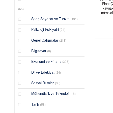
Plan: Ç
kaynakl
(65)
miras al
Spor, Seyahat ve Turizm
(131)
Psikoloji-Psikiyatri
(24)
Genel Çalışmalar
(213)
Bilgisayar
(0)
Ekonomi ve Finans
(326)
Dil ve Edebiyat
(24)
Sosyal Bilimler
(38)
Mühendislik ve Teknoloji
(18)
Tarih
(58)