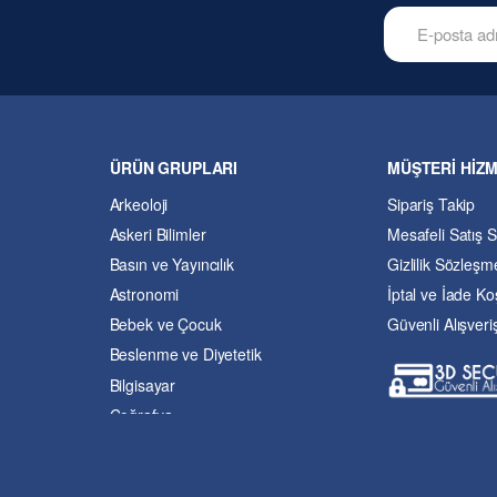
ÜRÜN GRUPLARI
MÜŞTERİ HİZ
Arkeoloji
Sipariş Takip
Askeri Bilimler
Mesafeli Satış 
Basın ve Yayıncılık
Gizlilik Sözleşm
Astronomi
İptal ve İade Koş
Bebek ve Çocuk
Güvenli Alışveri
Beslenme ve Diyetetik
Bilgisayar
Coğrafya
Çevre Bilimleri
Dil ve Edebiyat