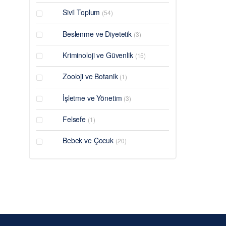
Sivil Toplum
(54)
Beslenme ve Diyetetik
(3)
Kriminoloji ve Güvenlik
(15)
Zooloji ve Botanik
(1)
İşletme ve Yönetim
(3)
Felsefe
(1)
Bebek ve Çocuk
(20)