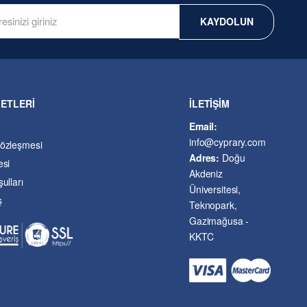
KAYDOLUN
METLERİ
İLETİŞİM
Email:
info@cyprary.com
Sözleşmesi
Adres:
Doğu
esi
Akdeniz
ulları
Üniversitesi,
ş
Teknopark,
Gazimağusa -
KKTC