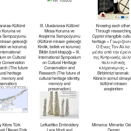
lararası Kültürel
III. Uluslararası Kültürel
Knowing each other:
ı Koruma ve
Mirası Koruma ve
Through researchin
ma Sempozyumu
Araştırma Sempozyumu
Cypriot intangible cultu
mirasın geleceği:
(Kültürel mirasın geleceği:
heritage = Γνωριζον
ellek ve koruma)
Kimlik, bellek ve koruma):
Ο Ενας Τον Αλλο:
 International
Bildiri özeti kitapçığı = III.
μέσα από την έρευ
um on Cultural
International Symposium
της Κυπριακής άυλ
e Conservation
on Cultural Heritage
πολιτιστικής
rch (The future
Conservation and
κληρονομιάς =
tural heritage
Research (The future of
Birbirimizi tanımak:
ty, memory and
cultural heritage identity,
Kıbrıs’ın somut olmay
servation)
memory and
kültürel mirasını
preservation)
araştırırken
 Kıbrıs Türk
Lefkaritiko Embroidery
Mimarca: Mimarlar Od
ti Ülkesel Fizik
Lace Modi and
Dergisi