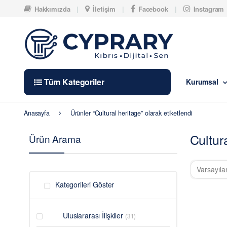
Skip to navigation
Skip to content
Hakkımızda
İletişim
Facebook
Instagram
Tüm Kategoriler
Kurumsal
Anasayfa
Ürünler “Cultural heritage” olarak etiketlendi
Cultur
Ürün Arama
Kategorileri Göster
Uluslararası İlişkiler
(31)