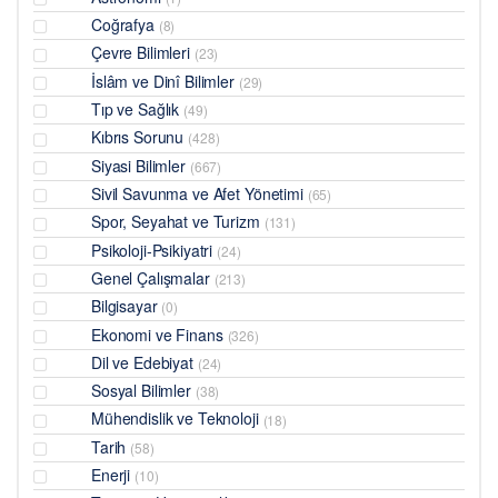
Coğrafya
(8)
Çevre Bilimleri
(23)
İslâm ve Dinî Bilimler
(29)
Tıp ve Sağlık
(49)
Kıbrıs Sorunu
(428)
Siyasi Bilimler
(667)
Sivil Savunma ve Afet Yönetimi
(65)
Spor, Seyahat ve Turizm
(131)
Psikoloji-Psikiyatri
(24)
Genel Çalışmalar
(213)
Bilgisayar
(0)
Ekonomi ve Finans
(326)
Dil ve Edebiyat
(24)
Sosyal Bilimler
(38)
Mühendislik ve Teknoloji
(18)
Tarih
(58)
Enerji
(10)