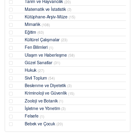
Tarım ve Hayvancılık
(20)
Matematik ve İstatistik
(2)
Kütüphane-Arşiv-Müze
(15)
Mimarlık
(108)
Eğitim
(63)
Kültürel Çalışmalar
(23)
Fen Bilimleri
(1)
Ulaşım ve Haberleşme
(58)
Güzel Sanatlar
(31)
Hukuk
(27)
Sivil Toplum
(54)
Beslenme ve Diyetetik
(3)
Kriminoloji ve Güvenlik
(15)
Zooloji ve Botanik
(1)
İşletme ve Yönetim
(3)
Felsefe
(1)
Bebek ve Çocuk
(20)