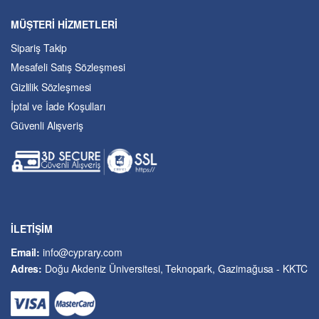
Çevre Bilimleri
MÜŞTERİ HİZMETLERİ
Dil ve Edebiyat
Sipariş Takip
Eğitim
Mesafeli Satış Sözleşmesi
Ekonomi ve Finans
Gizlilik Sözleşmesi
Enerji
İptal ve İade Koşulları
Felsefe
Güvenli Alışveriş
Fen Bilimleri
Genel Çalışmalar
Güzel Sanatlar
Hukuk
İslâm ve Dinî Bilimler
İşletme ve Yönetim
İLETİŞİM
Kıbrıs Sorunu
Email:
info@cyprary.com
Kriminoloji ve Güvenlik
Adres:
Doğu Akdeniz Üniversitesi, Teknopark, Gazimağusa - KKTC
Kültürel Çalışmalar
Kütüphane-Arşiv-Müze