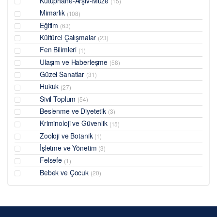
Kütüphane-Arşiv-Müze
(15)
Mimarlık
(108)
Eğitim
(63)
Kültürel Çalışmalar
(23)
Fen Bilimleri
(1)
Ulaşım ve Haberleşme
(58)
Güzel Sanatlar
(31)
Hukuk
(27)
Sivil Toplum
(54)
Beslenme ve Diyetetik
(3)
Kriminoloji ve Güvenlik
(15)
Zooloji ve Botanik
(1)
İşletme ve Yönetim
(3)
Felsefe
(1)
Bebek ve Çocuk
(20)