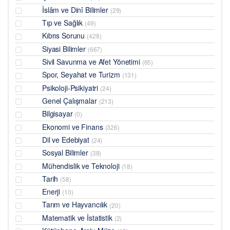
İslâm ve Dinî Bilimler
(29)
Tıp ve Sağlık
(49)
Kıbrıs Sorunu
(428)
Siyasi Bilimler
(667)
Sivil Savunma ve Afet Yönetimi
(65)
Spor, Seyahat ve Turizm
(131)
Psikoloji-Psikiyatri
(24)
Genel Çalışmalar
(213)
Bilgisayar
(0)
Ekonomi ve Finans
(326)
Dil ve Edebiyat
(24)
Sosyal Bilimler
(38)
Mühendislik ve Teknoloji
(18)
Tarih
(58)
Enerji
(10)
Tarım ve Hayvancılık
(20)
Matematik ve İstatistik
(2)