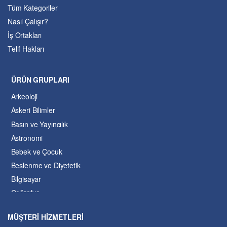
Tüm Kategoriler
Nasıl Çalışır?
İş Ortakları
Telif Hakları
ÜRÜN GRUPLARI
Arkeoloji
Askeri Bilimler
Basın ve Yayıncılık
Astronomi
Bebek ve Çocuk
Beslenme ve Diyetetik
Bilgisayar
Coğrafya
Çevre Bilimleri
MÜŞTERİ HİZMETLERİ
Dil ve Edebiyat