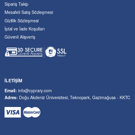
Sipariş Takip
Eğitim
Mesafeli Satış Sözleşmesi
Ekonomi ve Finans
Gizlilik Sözleşmesi
Enerji
İptal ve İade Koşulları
Felsefe
Güvenli Alışveriş
Fen Bilimleri
Genel Çalışmalar
Güzel Sanatlar
Hukuk
İslâm ve Dinî Bilimler
İşletme ve Yönetim
İLETİŞİM
Kıbrıs Sorunu
Email:
info@cyprary.com
Kriminoloji ve Güvenlik
Adres:
Doğu Akdeniz Üniversitesi, Teknopark, Gazimağusa - KKTC
Kültürel Çalışmalar
Kütüphane-Arşiv-Müze
Matematik ve İstatistik
Mimarlık