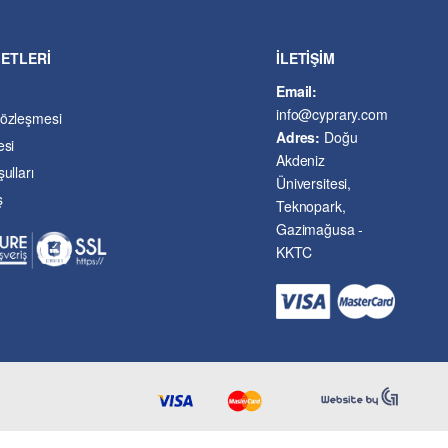
METLERİ
İLETİŞİM
Email:
info@cyprary.com
Sözleşmesi
Adres:
Doğu
esi
Akdeniz
ulları
Üniversitesi,
ş
Teknopark,
Gazimağusa -
KKTC