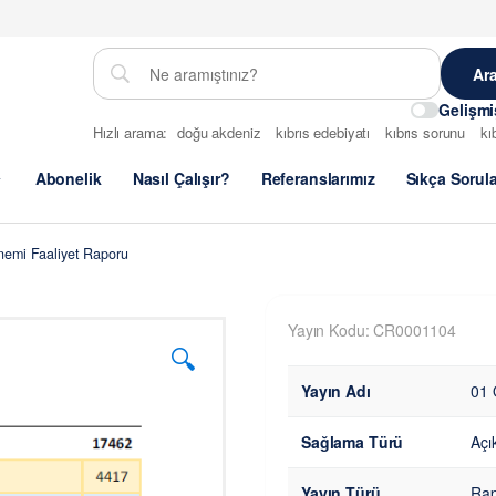
Gelişm
Hızlı arama:
doğu akdeniz
kıbrıs edebiyatı
kıbrıs sorunu
kı
Abonelik
Nasıl Çalışır?
Referanslarımız
Sıkça Sorul
nemi Faaliyet Raporu
Yayın Kodu: CR0001104
🔍
Yayın Adı
01 
Sağlama Türü
Açı
Yayın Türü
Rap