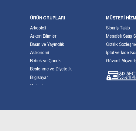
ÜRÜN GRUPLARI
MÜŞTERİ HİZ
Arkeoloji
Sipariş Takip
Askeri Bilimler
Mesafeli Satış 
Basın ve Yayıncılık
Gizlilik Sözleşm
Astronomi
İptal ve İade Koş
Bebek ve Çocuk
Güvenli Alışveri
Beslenme ve Diyetetik
Bilgisayar
Coğrafya
Çevre Bilimleri
Dil ve Edebiyat
Eğitim
Ekonomi ve Finans
Enerji
Felsefe