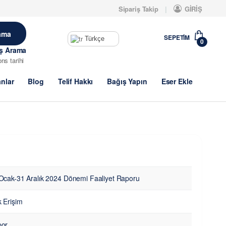
Sipariş Takip
GİRİŞ
SEPETIM
Türkçe
0
iş Arama
brıs tarihi
anlar
Blog
Telif Hakkı
Bağış Yapın
Eser Ekle
Ocak-31 Aralık 2024 Dönemi Faaliyet Raporu
k Erişim
or