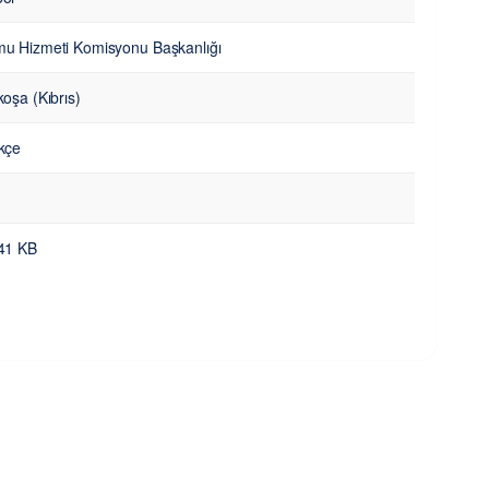
u Hizmeti Komisyonu Başkanlığı
koşa (Kıbrıs)
kçe
41 KB