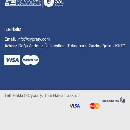
Güzel Sanatlar
Hukuk
İslâm ve Dinî Bilimler
İşletme ve Yönetim
İLETİŞİM
Kıbrıs Sorunu
Email:
info@cyprary.com
Kriminoloji ve Güvenlik
Adres:
Doğu Akdeniz Üniversitesi, Teknopark, Gazimağusa - KKTC
Kültürel Çalışmalar
Kütüphane-Arşiv-Müze
Matematik ve İstatistik
Mimarlık
Mühendislik ve Teknoloji
Psikoloji-Psikiyatri
Telif Hakkı © Cyprary. Tüm Hakları Saklıdır.
Sivil Savunma ve Afet Yönetimi
Sivil Toplum
Siyasi Bilimler
Sosyal Bilimler
Spor, Seyahat ve Turizm