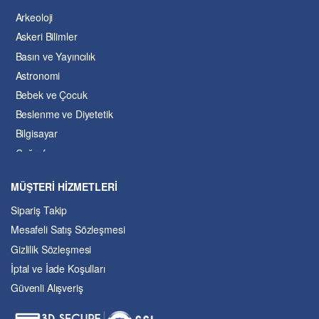
Arkeoloji
Askeri Bilimler
Basın ve Yayıncılık
Astronomi
Bebek ve Çocuk
Beslenme ve Diyetetik
Bilgisayar
Coğrafya
Çevre Bilimleri
MÜŞTERİ HİZMETLERİ
Dil ve Edebiyat
Sipariş Takip
Eğitim
Mesafeli Satış Sözleşmesi
Ekonomi ve Finans
Gizlilik Sözleşmesi
Enerji
İptal ve İade Koşulları
Felsefe
Güvenli Alışveriş
Fen Bilimleri
Genel Çalışmalar