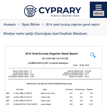
Skip to navigation
Skip to content
Anasayfa
Siyasi Bilimler
2014 yerel kuruluş organları genel seçimi:
Belediye meclis üyeliği (Gazimağusa ilçesi/Geçitkale Belediyesi)
🔍