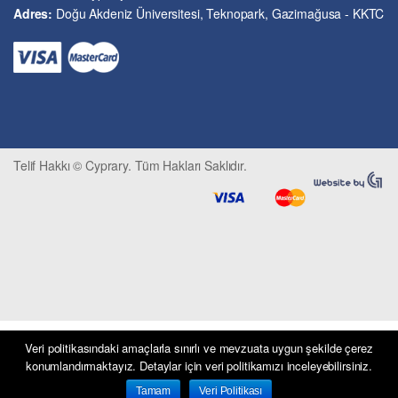
Kriminoloji ve Güvenlik
Adres:
Doğu Akdeniz Üniversitesi, Teknopark, Gazimağusa - KKTC
Kültürel Çalışmalar
Kütüphane-Arşiv-Müze
Matematik ve İstatistik
Mimarlık
Mühendislik ve Teknoloji
Psikoloji-Psikiyatri
Telif Hakkı © Cyprary. Tüm Hakları Saklıdır.
Sivil Savunma ve Afet Yönetimi
Sivil Toplum
Siyasi Bilimler
Sosyal Bilimler
Spor, Seyahat ve Turizm
Tarih
Tarım ve Hayvancılık
Tıp ve Sağlık
Veri politikasındaki amaçlarla sınırlı ve mevzuata uygun şekilde çerez
konumlandırmaktayız. Detaylar için veri politikamızı inceleyebilirsiniz.
Ulaşım ve Haberleşme
Uluslararası İlişkiler
Tamam
Veri Politikası