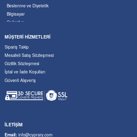
Beslenme ve Diyetetik
Bilgisayar
Coğrafya
Çevre Bilimleri
MÜŞTERİ HİZMETLERİ
Dil ve Edebiyat
Sipariş Takip
Eğitim
Mesafeli Satış Sözleşmesi
Ekonomi ve Finans
Gizlilik Sözleşmesi
Enerji
İptal ve İade Koşulları
Felsefe
Güvenli Alışveriş
Fen Bilimleri
Genel Çalışmalar
Güzel Sanatlar
Hukuk
İslâm ve Dinî Bilimler
İşletme ve Yönetim
İLETİŞİM
Kıbrıs Sorunu
Email:
info@cyprary.com