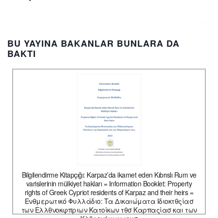
BU YAYINA BAKANLAR BUNLARA DA
BAKTI
Bilgilendirme Kitapçığı: Karpaz’da ikamet eden Kıbrıslı Rum ve
varislerinin mülkiyet hakları = Information Booklet: Property
rights of Greek Cypriot residents of Karpaz and their heirs =
Ενθμερωτικό Φυλλάδιο: Τα Δικαιώματα Ιδιοκτθςίασ
των Ελλθνοκφπριων Κατοίκων τθσ Καρπαςίασ και των