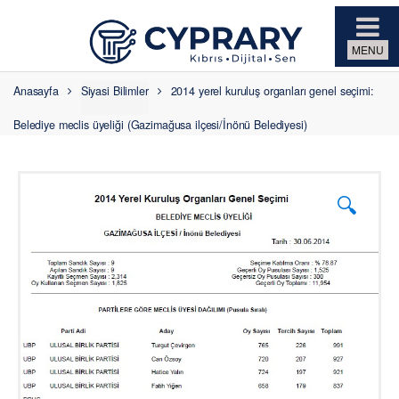
Skip to navigation
Skip to content
Anasayfa
Siyasi Bilimler
2014 yerel kuruluş organları genel seçimi:
Belediye meclis üyeliği (Gazimağusa ilçesi/İnönü Belediyesi)
🔍