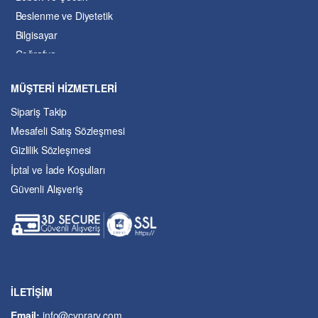
Beslenme ve Diyetetik
Bilgisayar
Coğrafya
Çevre Bilimleri
MÜŞTERİ HİZMETLERİ
Dil ve Edebiyat
Sipariş Takip
Eğitim
Mesafeli Satış Sözleşmesi
Ekonomi ve Finans
Gizlilik Sözleşmesi
Enerji
İptal ve İade Koşulları
Felsefe
Güvenli Alışveriş
Fen Bilimleri
Genel Çalışmalar
Güzel Sanatlar
Hukuk
İslâm ve Dinî Bilimler
İşletme ve Yönetim
İLETİŞİM
Kıbrıs Sorunu
Email:
info@cyprary.com