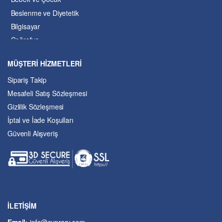
Beslenme ve Diyetetik
Bilgisayar
Coğrafya
Çevre Bilimleri
MÜŞTERİ HİZMETLERİ
Dil ve Edebiyat
Sipariş Takip
Eğitim
Mesafeli Satış Sözleşmesi
Ekonomi ve Finans
Gizlilik Sözleşmesi
Enerji
İptal ve İade Koşulları
Felsefe
Güvenli Alışveriş
Fen Bilimleri
Genel Çalışmalar
Güzel Sanatlar
Hukuk
İslâm ve Dinî Bilimler
İşletme ve Yönetim
İLETİŞİM
Kıbrıs Sorunu
Email:
info@cyprary.com