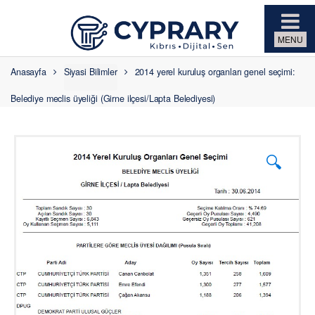
Skip to navigation
Skip to content
Anasayfa
Siyasi Bilimler
2014 yerel kuruluş organları genel seçimi:
Belediye meclis üyeliği (Girne ilçesi/Lapta Belediyesi)
🔍