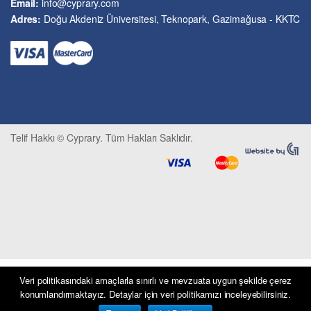
Email:
info@cyprary.com
Kriminoloji ve Güvenlik
Adres:
Doğu Akdeniz Üniversitesi, Teknopark, Gazimağusa - KKTC
Kültürel Çalışmalar
Kütüphane-Arşiv-Müze
Matematik ve İstatistik
Mimarlık
Mühendislik ve Teknoloji
Psikoloji-Psikiyatri
Telif Hakkı © Cyprary. Tüm Hakları Saklıdır.
Sivil Savunma ve Afet Yönetimi
Sivil Toplum
Siyasi Bilimler
Sosyal Bilimler
Spor, Seyahat ve Turizm
Tarih
Tarım ve Hayvancılık
Tıp ve Sağlık
Veri politikasındaki amaçlarla sınırlı ve mevzuata uygun şekilde çerez
konumlandırmaktayız. Detaylar için veri politikamızı inceleyebilirsiniz.
Ulaşım ve Haberleşme