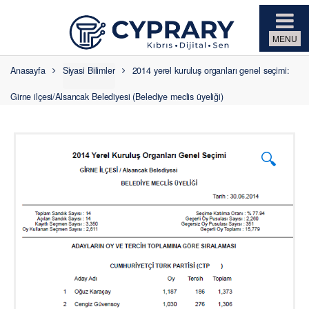
Skip to navigation
Skip to content
Anasayfa
Siyasi Bilimler
2014 yerel kuruluş organları genel seçimi:
Girne ilçesi/Alsancak Belediyesi (Belediye meclis üyeliği)
🔍