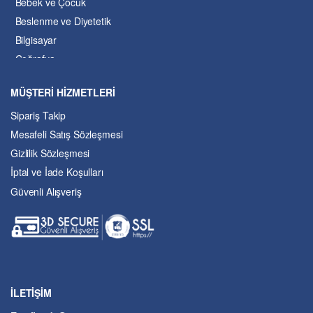
Bebek ve Çocuk
Beslenme ve Diyetetik
Bilgisayar
Coğrafya
Çevre Bilimleri
MÜŞTERİ HİZMETLERİ
Dil ve Edebiyat
Sipariş Takip
Eğitim
Mesafeli Satış Sözleşmesi
Ekonomi ve Finans
Gizlilik Sözleşmesi
Enerji
İptal ve İade Koşulları
Felsefe
Güvenli Alışveriş
Fen Bilimleri
Genel Çalışmalar
Güzel Sanatlar
Hukuk
İslâm ve Dinî Bilimler
İşletme ve Yönetim
İLETİŞİM
Kıbrıs Sorunu