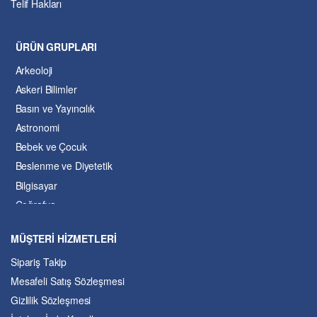
Telif Hakları
ÜRÜN GRUPLARI
Arkeoloji
Askeri Bilimler
Basın ve Yayıncılık
Astronomi
Bebek ve Çocuk
Beslenme ve Diyetetik
Bilgisayar
Coğrafya
Çevre Bilimleri
MÜŞTERİ HİZMETLERİ
Dil ve Edebiyat
Sipariş Takip
Eğitim
Mesafeli Satış Sözleşmesi
Ekonomi ve Finans
Gizlilik Sözleşmesi
Enerji