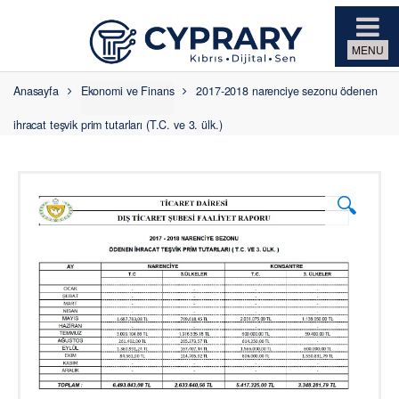
Skip to navigation
Skip to content
Anasayfa
Ekonomi ve Finans
2017-2018 narenciye sezonu ödenen
ihracat teşvik prim tutarları (T.C. ve 3. ülk.)
🔍