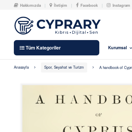
Skip to navigation
Skip to content
Hakkımızda
İletişim
Facebook
Instagram
Tüm Kategoriler
Kurumsal
Anasayfa
Spor, Seyahat ve Turizm
A handbook of Cypr