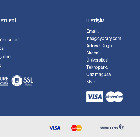
METLERİ
İLETİŞİM
Email:
info@cyprary.com
Sözleşmesi
Adres:
Doğu
esi
Akdeniz
ulları
Üniversitesi,
ş
Teknopark,
Gazimağusa -
KKTC