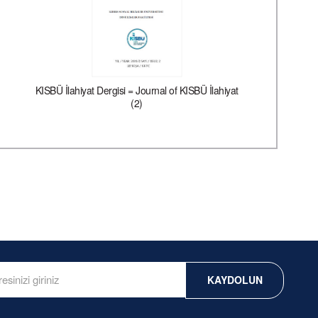
KISBÜ İlahiyat Dergisi = Journal of KISBÜ İlahiyat
V
(2)
KAYDOLUN