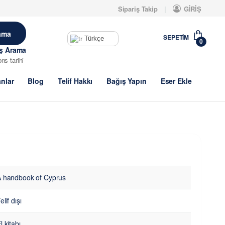
Sipariş Takip
GİRİŞ
SEPETIM
Türkçe
0
iş Arama
brıs tarihi
anlar
Blog
Telif Hakkı
Bağış Yapın
Eser Ekle
 handbook of Cyprus
elif dışı
l kitabı