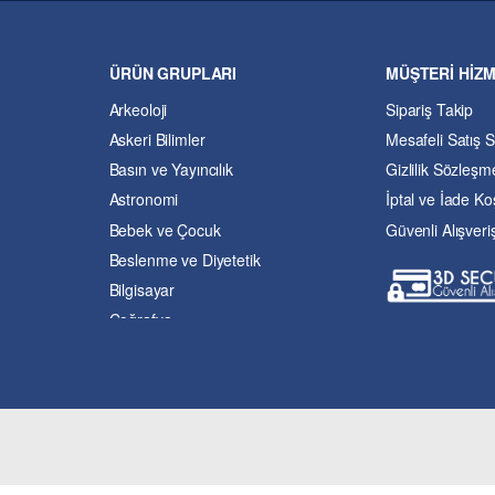
ÜRÜN GRUPLARI
MÜŞTERİ HİZ
Arkeoloji
Sipariş Takip
Askeri Bilimler
Mesafeli Satış 
Basın ve Yayıncılık
Gizlilik Sözleşm
Astronomi
İptal ve İade Koş
Bebek ve Çocuk
Güvenli Alışveri
Beslenme ve Diyetetik
Bilgisayar
Coğrafya
Çevre Bilimleri
Dil ve Edebiyat
Eğitim
Ekonomi ve Finans
Enerji