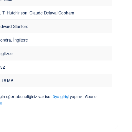
. T. Hutchinson, Claude Delaval Cobham
dward Stanford
ondra, İngiltere
ngilizce
132
7.18 MB
in eğer aboneliğiniz var ise,
üye girişi
yapınız. Abone
z!