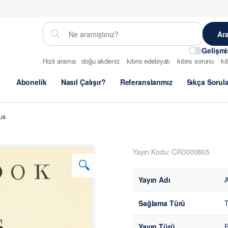
Gelişm
Hızlı arama:
doğu akdeniz
kıbrıs edebiyatı
kıbrıs sorunu
kı
Abonelik
Nasıl Çalışır?
Referanslarımız
Sıkça Sorul
us
Yayın Kodu: CR0000865
🔍
Yayın Adı
A
Sağlama Türü
T
Yayın Türü
E