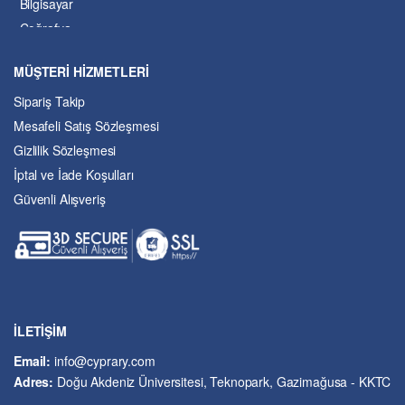
Bilgisayar
Coğrafya
Çevre Bilimleri
MÜŞTERİ HİZMETLERİ
Dil ve Edebiyat
Sipariş Takip
Eğitim
Mesafeli Satış Sözleşmesi
Ekonomi ve Finans
Gizlilik Sözleşmesi
Enerji
İptal ve İade Koşulları
Felsefe
Güvenli Alışveriş
Fen Bilimleri
Genel Çalışmalar
Güzel Sanatlar
Hukuk
İslâm ve Dinî Bilimler
İşletme ve Yönetim
İLETİŞİM
Kıbrıs Sorunu
Email:
info@cyprary.com
Kriminoloji ve Güvenlik
Adres:
Doğu Akdeniz Üniversitesi, Teknopark, Gazimağusa - KKTC
Kültürel Çalışmalar