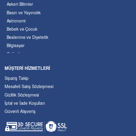
Askeri Bilimler
Basın ve Yayıncılık
Astronomi
Bebek ve Çocuk
Beslenme ve Diyetetik
Bilgisayar
Coğrafya
Çevre Bilimleri
MÜŞTERİ HİZMETLERİ
Dil ve Edebiyat
Sipariş Takip
Eğitim
Mesafeli Satış Sözleşmesi
Ekonomi ve Finans
Gizlilik Sözleşmesi
Enerji
İptal ve İade Koşulları
Felsefe
Güvenli Alışveriş
Fen Bilimleri
Genel Çalışmalar
Güzel Sanatlar