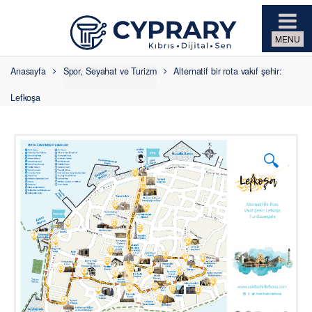
Skip to navigation
Skip to content
Anasayfa
Spor, Seyahat ve Turizm
Alternatif bir rota vakıf şehir:
Lefkoşa
🔍