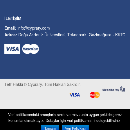
Hukuk
İslâm ve Dinî Bilimler
İşletme ve Yönetim
İLETİŞİM
Kıbrıs Sorunu
Email:
info@cyprary.com
Kriminoloji ve Güvenlik
Adres:
Doğu Akdeniz Üniversitesi, Teknopark, Gazimağusa - KKTC
Kültürel Çalışmalar
Kütüphane-Arşiv-Müze
Matematik ve İstatistik
Mimarlık
Mühendislik ve Teknoloji
Psikoloji-Psikiyatri
Telif Hakkı © Cyprary. Tüm Hakları Saklıdır.
Sivil Savunma ve Afet Yönetimi
Sivil Toplum
Siyasi Bilimler
Sosyal Bilimler
Veri politikasındaki amaçlarla sınırlı ve mevzuata uygun şekilde çerez
Spor, Seyahat ve Turizm
konumlandırmaktayız. Detaylar için veri politikamızı inceleyebilirsiniz.
Tarih
Tamam
Veri Politikası