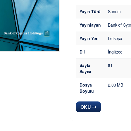
Yayın Türü
Sunum
Yayınlayan
Bank of Cyp
Yayın Yeri
Lefkoşa
Dil
İngilizce
Sayfa
81
Sayısı
Dosya
2.03 MB
Boyutu
OKU