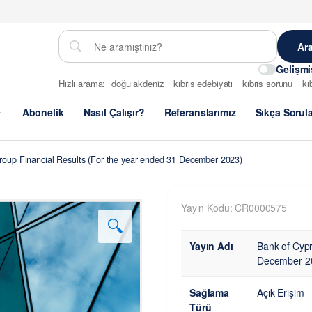
Gelişm
Hızlı arama:
doğu akdeniz
kıbrıs edebiyatı
kıbrıs sorunu
kı
Abonelik
Nasıl Çalışır?
Referanslarımız
Sıkça Sorul
roup Financial Results (For the year ended 31 December 2023)
Yayın Kodu: CR0000575
🔍
Yayın Adı
Bank of Cypr
December 2
Sağlama
Açık Erişim
Türü