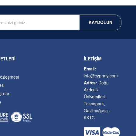
KAYDOLUN
METLERİ
İLETİŞİM
Email:
info@cyprary.com
Sözleşmesi
Adres:
Doğu
esi
Akdeniz
ulları
Üniversitesi,
ş
Teknopark,
Gazimağusa -
KKTC