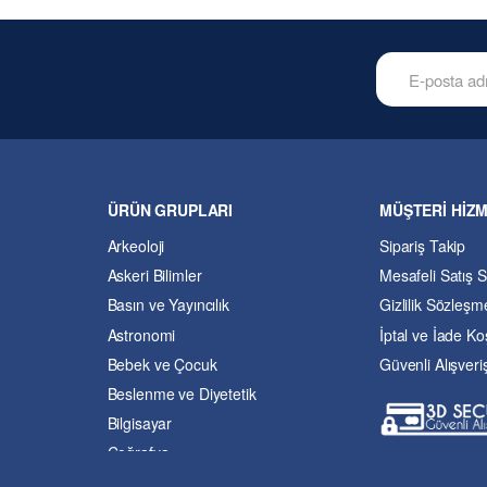
ÜRÜN GRUPLARI
MÜŞTERİ HİZ
Arkeoloji
Sipariş Takip
Askeri Bilimler
Mesafeli Satış 
Basın ve Yayıncılık
Gizlilik Sözleşm
Astronomi
İptal ve İade Koş
Bebek ve Çocuk
Güvenli Alışveri
Beslenme ve Diyetetik
Bilgisayar
Coğrafya
Çevre Bilimleri