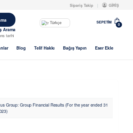
Sipariş Takip
GİRİŞ
SEPETIM
Türkçe
0
iş Arama
brıs tarihi
anlar
Blog
Telif Hakkı
Bağış Yapın
Eser Ekle
us Group: Group Financial Results (For the year ended 31
023)