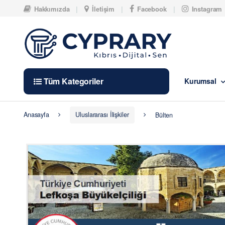
Skip to navigation
Skip to content
Hakkımızda
İletişim
Facebook
Instagram
Tüm Kategoriler
Kurumsal
Anasayfa
Uluslararası İlişkiler
Bülten