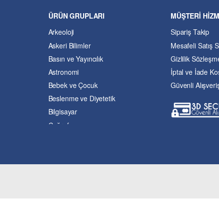
ÜRÜN GRUPLARI
MÜŞTERİ HİZ
Arkeoloji
Sipariş Takip
Askeri Bilimler
Mesafeli Satış 
Basın ve Yayıncılık
Gizlilik Sözleşm
Astronomi
İptal ve İade Koş
Bebek ve Çocuk
Güvenli Alışveri
Beslenme ve Diyetetik
Bilgisayar
Coğrafya
Çevre Bilimleri
Dil ve Edebiyat
Eğitim
Ekonomi ve Finans
Enerji
Felsefe
Fen Bilimleri