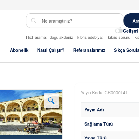
Gelişm
Hızlı arama:
doğu akdeniz
kıbrıs edebiyatı
kıbrıs sorunu
kı
Abonelik
Nasıl Çalışır?
Referanslarımız
Sıkça Sorul
Yayın Kodu: CR0000141
🔍
Yayın Adı
Sağlama Türü
Yayın Türü