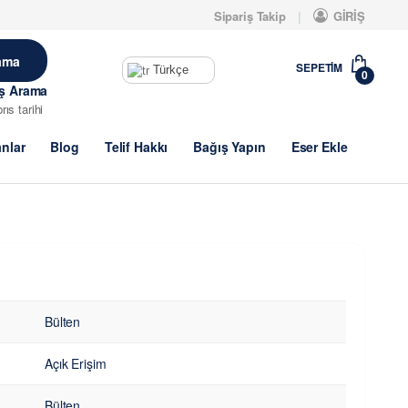
Sipariş Takip
GİRİŞ
SEPETIM
Türkçe
0
iş Arama
brıs tarihi
anlar
Blog
Telif Hakkı
Bağış Yapın
Eser Ekle
Bülten
Açık Erişim
Bülten