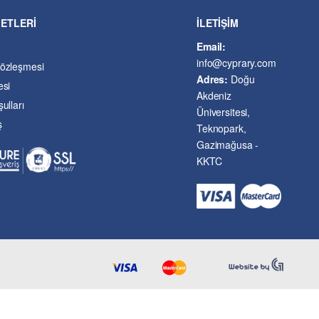
METLERİ
İLETİŞİM
Email:
info@cyprary.com
Sözleşmesi
Adres:
Doğu
esi
Akdeniz
ulları
Üniversitesi,
ş
Teknopark,
Gazimağusa -
KKTC