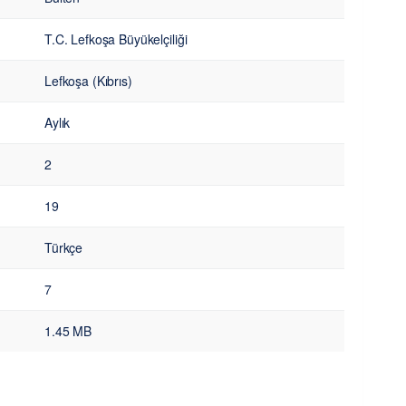
T.C. Lefkoşa Büyükelçiliği
Lefkoşa (Kıbrıs)
Aylık
2
19
Türkçe
7
1.45 MB