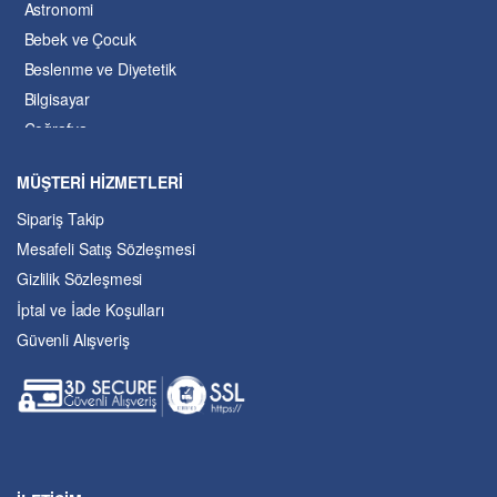
Astronomi
Bebek ve Çocuk
Beslenme ve Diyetetik
Bilgisayar
Coğrafya
Çevre Bilimleri
MÜŞTERİ HİZMETLERİ
Dil ve Edebiyat
Sipariş Takip
Eğitim
Mesafeli Satış Sözleşmesi
Ekonomi ve Finans
Gizlilik Sözleşmesi
Enerji
İptal ve İade Koşulları
Felsefe
Güvenli Alışveriş
Fen Bilimleri
Genel Çalışmalar
Güzel Sanatlar
Hukuk
İslâm ve Dinî Bilimler
İşletme ve Yönetim