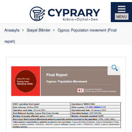
Skip to navigation
Skip to content
Anasayfa
Sosyal Bilimler
Cyprus: Population movement (Final
report)
🔍