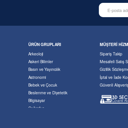
ÜRÜN GRUPLARI
MÜŞTERİ HİZ
Arkeoloji
Sipariş Takip
Askeri Bilimler
Mesafeli Satış 
Basın ve Yayıncılık
Gizlilik Sözleşm
Astronomi
İptal ve İade Koş
Bebek ve Çocuk
Güvenli Alışveri
Beslenme ve Diyetetik
Bilgisayar
Coğrafya
Çevre Bilimleri
Dil ve Edebiyat