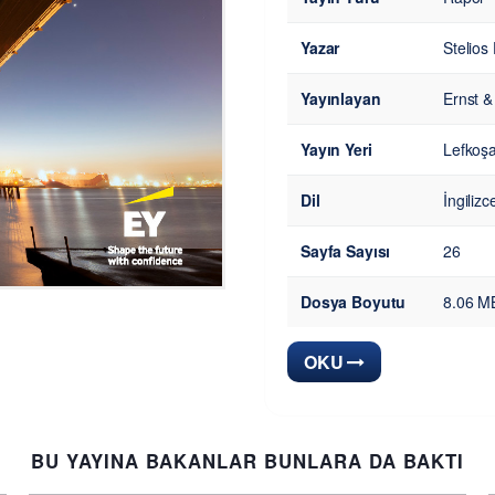
Yazar
Stelios
Yayınlayan
Ernst &
Yayın Yeri
Lefkoşa
Dil
İngilizc
Sayfa Sayısı
26
Dosya Boyutu
8.06 M
OKU
BU YAYINA BAKANLAR BUNLARA DA BAKTI