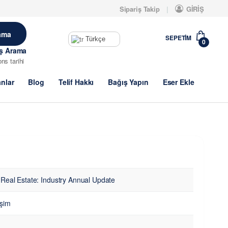
Sipariş Takip
GİRİŞ
SEPETIM
Türkçe
0
iş Arama
brıs tarihi
anlar
Blog
Telif Hakkı
Bağış Yapın
Eser Ekle
Real Estate: Industry Annual Update
işim