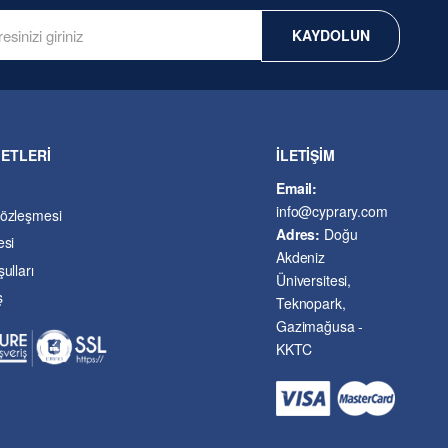
KAYDOLUN
METLERİ
İLETİŞİM
Email:
info@cyprary.com
Sözleşmesi
Adres:
Doğu
esi
Akdeniz
ulları
Üniversitesi,
ş
Teknopark,
Gazimağusa -
KKTC