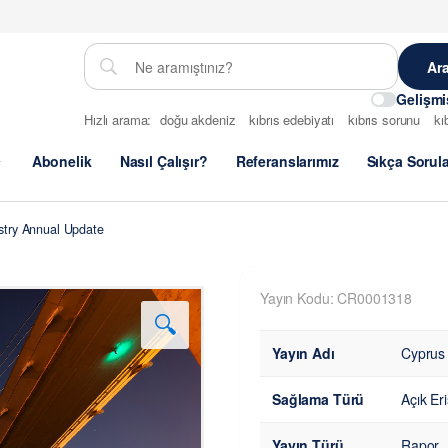
Gelişm
Hızlı arama:
doğu akdeniz
kıbrıs edebiyatı
kıbrıs sorunu
kı
Abonelik
Nasıl Çalışır?
Referanslarımız
Sıkça Sorul
stry Annual Update
Yayın Kodu: CR0001318
🔍
Yayın Adı
Cyprus 
Sağlama Türü
Açık Er
Yayın Türü
Rapor