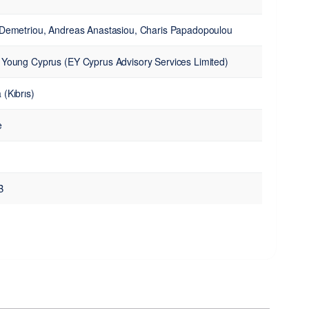
 Demetriou, Andreas Anastasiou, Charis Papadopoulou
 Young Cyprus (EY Cyprus Advisory Services Limited)
 (Kıbrıs)
e
B