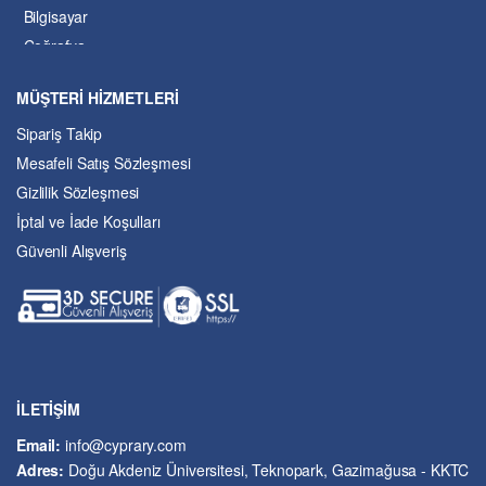
Bilgisayar
Coğrafya
Çevre Bilimleri
MÜŞTERİ HİZMETLERİ
Dil ve Edebiyat
Sipariş Takip
Eğitim
Mesafeli Satış Sözleşmesi
Ekonomi ve Finans
Gizlilik Sözleşmesi
Enerji
İptal ve İade Koşulları
Felsefe
Güvenli Alışveriş
Fen Bilimleri
Genel Çalışmalar
Güzel Sanatlar
Hukuk
İslâm ve Dinî Bilimler
İşletme ve Yönetim
İLETİŞİM
Kıbrıs Sorunu
Email:
info@cyprary.com
Kriminoloji ve Güvenlik
Adres:
Doğu Akdeniz Üniversitesi, Teknopark, Gazimağusa - KKTC