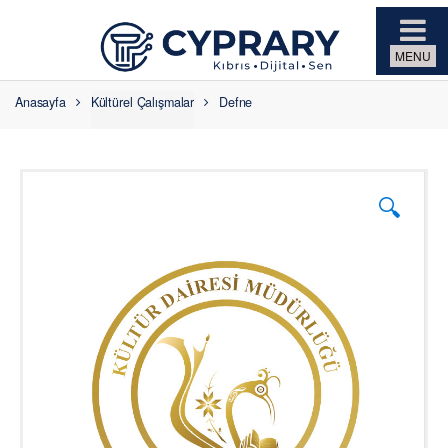
Skip to navigation
Skip to content
Anasayfa
Kültürel Çalışmalar
Defne
🔍