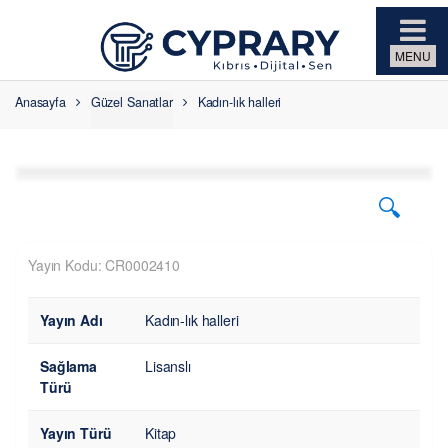
Skip to navigation
Skip to content
Anasayfa
Güzel Sanatlar
Kadın-lık halleri
🔍
Yayın Kodu: CR0002410
Yayın Adı
Kadın-lık halleri
Sağlama
Lisanslı
Türü
Yayın Türü
Kitap