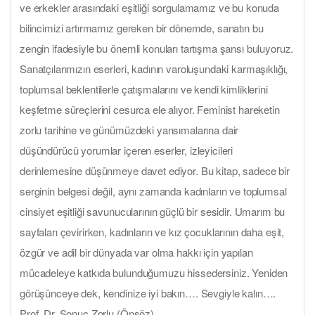
ve erkekler arasındaki eşitliği sorgulamamız ve bu konuda
bilincimizi artırmamız gereken bir dönemde, sanatın bu
zengin ifadesiyle bu önemli konuları tartışma şansı buluyoruz.
Sanatçılarımızın eserleri, kadının varoluşundaki karmaşıklığı,
toplumsal beklentilerle çatışmalarını ve kendi kimliklerini
keşfetme süreçlerini cesurca ele alıyor. Feminist hareketin
zorlu tarihine ve günümüzdeki yansımalarına dair
düşündürücü yorumlar içeren eserler, izleyicileri
derinlemesine düşünmeye davet ediyor. Bu kitap, sadece bir
serginin belgesi değil, aynı zamanda kadınların ve toplumsal
cinsiyet eşitliği savunucularının güçlü bir sesidir. Umarım bu
sayfaları çevirirken, kadınların ve kız çocuklarının daha eşit,
özgür ve adil bir dünyada var olma hakkı için yapılan
mücadeleye katkıda bulunduğumuzu hissedersiniz. Yeniden
görüşünceye dek, kendinize iyi bakın…. Sevgiyle kalın….
Prof. Dr. Sonuç Zorlu (Önsöz)