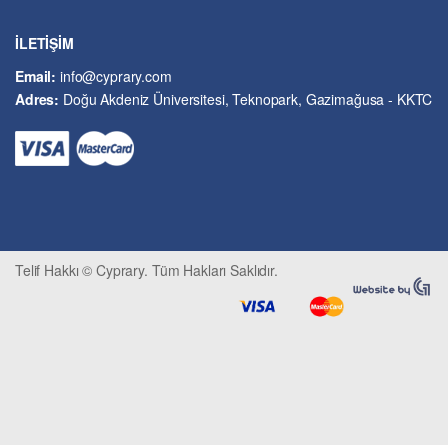
İslâm ve Dinî Bilimler
İşletme ve Yönetim
İLETİŞİM
Kıbrıs Sorunu
Email:
info@cyprary.com
Kriminoloji ve Güvenlik
Adres:
Doğu Akdeniz Üniversitesi, Teknopark, Gazimağusa - KKTC
Kültürel Çalışmalar
Kütüphane-Arşiv-Müze
Matematik ve İstatistik
Mimarlık
Mühendislik ve Teknoloji
Psikoloji-Psikiyatri
Telif Hakkı © Cyprary. Tüm Hakları Saklıdır.
Sivil Savunma ve Afet Yönetimi
Sivil Toplum
Siyasi Bilimler
Sosyal Bilimler
Spor, Seyahat ve Turizm
Tarih
Tarım ve Hayvancılık