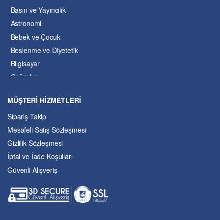
Basın ve Yayıncılık
Astronomi
Bebek ve Çocuk
Beslenme ve Diyetetik
Bilgisayar
Coğrafya
Çevre Bilimleri
MÜŞTERİ HİZMETLERİ
Dil ve Edebiyat
Sipariş Takip
Eğitim
Mesafeli Satış Sözleşmesi
Ekonomi ve Finans
Gizlilik Sözleşmesi
Enerji
İptal ve İade Koşulları
Felsefe
Güvenli Alışveriş
Fen Bilimleri
Genel Çalışmalar
Güzel Sanatlar
Hukuk