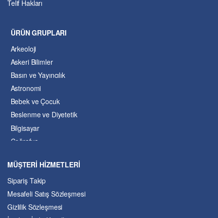
Telif Hakları
ÜRÜN GRUPLARI
Arkeoloji
Askeri Bilimler
Basın ve Yayıncılık
Astronomi
Bebek ve Çocuk
Beslenme ve Diyetetik
Bilgisayar
Coğrafya
Çevre Bilimleri
MÜŞTERİ HİZMETLERİ
Dil ve Edebiyat
Sipariş Takip
Eğitim
Mesafeli Satış Sözleşmesi
Ekonomi ve Finans
Gizlilik Sözleşmesi
Enerji