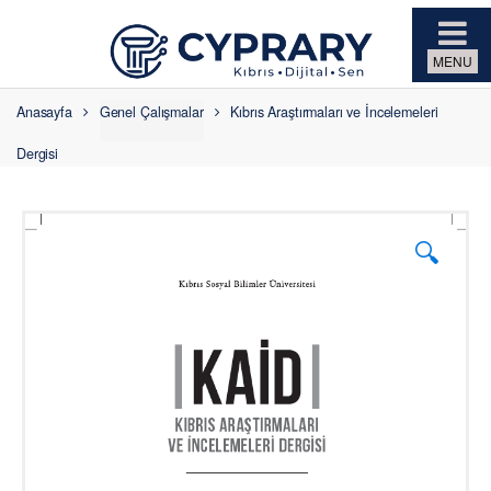
Skip to navigation
Skip to content
Anasayfa
Genel Çalışmalar
Kıbrıs Araştırmaları ve İncelemeleri
Dergisi
🔍