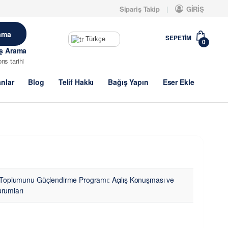
Sipariş Takip
GİRİŞ
SEPETIM
Türkçe
0
iş Arama
brıs tarihi
anlar
Blog
Telif Hakkı
Bağış Yapın
Eser Ekle
il Toplumunu Güçlendirme Programı: Açılış Konuşması ve
rumları