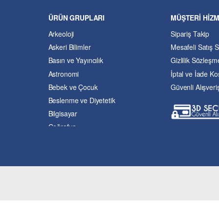
ÜRÜN GRUPLARI
MÜŞTERİ HİZ
Arkeoloji
Sipariş Takip
Askeri Bilimler
Mesafeli Satış 
Basın ve Yayıncılık
Gizlilik Sözleşm
Astronomi
İptal ve İade Koş
Bebek ve Çocuk
Güvenli Alışveri
Beslenme ve Diyetetik
Bilgisayar
Coğrafya
Çevre Bilimleri
Dil ve Edebiyat
Eğitim
Ekonomi ve Finans
Enerji
Felsefe