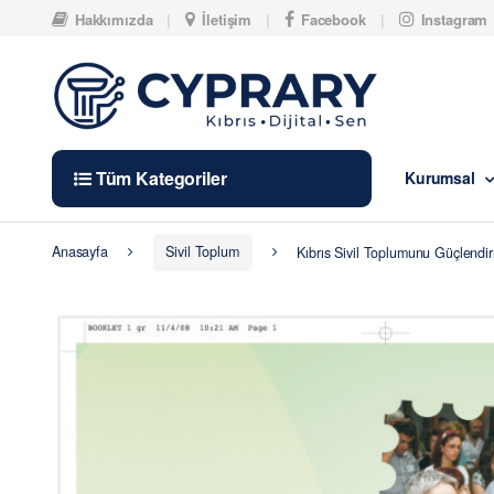
Skip to navigation
Skip to content
Hakkımızda
İletişim
Facebook
Instagram
Tüm Kategoriler
Kurumsal
Anasayfa
Sivil Toplum
Kıbrıs Sivil Toplumunu Güçlendi