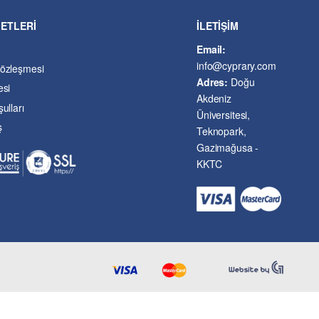
METLERİ
İLETİŞİM
Email:
info@cyprary.com
Sözleşmesi
Adres:
Doğu
esi
Akdeniz
ulları
Üniversitesi,
ş
Teknopark,
Gazimağusa -
KKTC