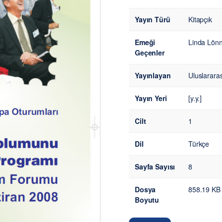
Yayın Türü
Kitapçık
Emeği
Linda Lönnq
Geçenler
Yayınlayan
Uluslarara
Yayın Yeri
[y.y.]
Cilt
1
Dil
Türkçe
Sayfa Sayısı
8
Dosya
858.19 KB
Boyutu