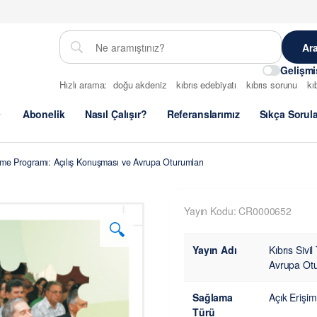
Gelişm
Hızlı arama:
doğu akdeniz
kıbrıs edebiyatı
kıbrıs sorunu
kı
Abonelik
Nasıl Çalışır?
Referanslarımız
Sıkça Sorul
rme Programı: Açılış Konuşması ve Avrupa Oturumları
Yayın Kodu: CR0000652
🔍
Yayın Adı
Kıbrıs Siv
Avrupa Otu
Sağlama
Açık Erişim
Türü