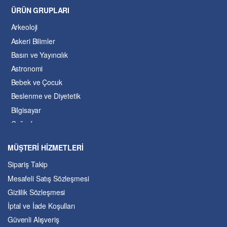
ÜRÜN GRUPLARI
Arkeoloji
Askeri Bilimler
Basın ve Yayıncılık
Astronomi
Bebek ve Çocuk
Beslenme ve Diyetetik
Bilgisayar
Coğrafya
Çevre Bilimleri
MÜŞTERİ HİZMETLERİ
Dil ve Edebiyat
Sipariş Takip
Eğitim
Mesafeli Satış Sözleşmesi
Ekonomi ve Finans
Gizlilik Sözleşmesi
Enerji
İptal ve İade Koşulları
Felsefe
Güvenli Alışveriş
Fen Bilimleri