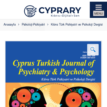
Skip to navigation
Skip to content
Anasayfa
Psikoloji-Psikiyatri
Kıbrıs Türk Psikiyatri ve Psikoloji Dergisi
🔍