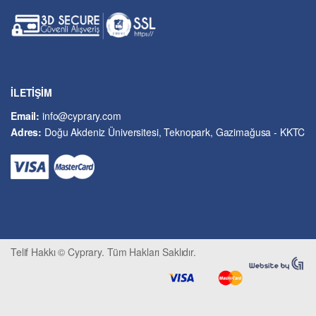
Genel Çalışmalar
Güzel Sanatlar
Hukuk
İslâm ve Dinî Bilimler
İşletme ve Yönetim
İLETİŞİM
Kıbrıs Sorunu
Email:
info@cyprary.com
Kriminoloji ve Güvenlik
Adres:
Doğu Akdeniz Üniversitesi, Teknopark, Gazimağusa - KKTC
Kültürel Çalışmalar
Kütüphane-Arşiv-Müze
Matematik ve İstatistik
Mimarlık
Mühendislik ve Teknoloji
Psikoloji-Psikiyatri
Telif Hakkı © Cyprary. Tüm Hakları Saklıdır.
Sivil Savunma ve Afet Yönetimi
Sivil Toplum
Siyasi Bilimler