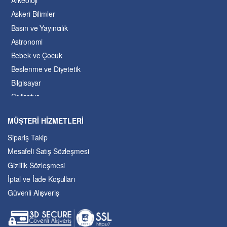
Arkeoloji
Askeri Bilimler
Basın ve Yayıncılık
Astronomi
Bebek ve Çocuk
Beslenme ve Diyetetik
Bilgisayar
Coğrafya
Çevre Bilimleri
MÜŞTERİ HİZMETLERİ
Dil ve Edebiyat
Sipariş Takip
Eğitim
Mesafeli Satış Sözleşmesi
Ekonomi ve Finans
Gizlilik Sözleşmesi
Enerji
İptal ve İade Koşulları
Felsefe
Güvenli Alışveriş
Fen Bilimleri
Genel Çalışmalar
Güzel Sanatlar