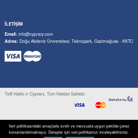
Hukuk
İslâm ve Dinî Bilimler
İşletme ve Yönetim
İLETİŞİM
Kıbrıs Sorunu
Email:
info@cyprary.com
Kriminoloji ve Güvenlik
Adres:
Doğu Akdeniz Üniversitesi, Teknopark, Gazimağusa - KKTC
Kültürel Çalışmalar
Kütüphane-Arşiv-Müze
Matematik ve İstatistik
Mimarlık
Mühendislik ve Teknoloji
Psikoloji-Psikiyatri
Telif Hakkı © Cyprary. Tüm Hakları Saklıdır.
Sivil Savunma ve Afet Yönetimi
Sivil Toplum
Siyasi Bilimler
Sosyal Bilimler
Veri politikasındaki amaçlarla sınırlı ve mevzuata uygun şekilde çerez
Spor, Seyahat ve Turizm
konumlandırmaktayız. Detaylar için veri politikamızı inceleyebilirsiniz.