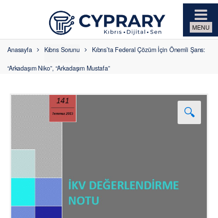
Skip to navigation
Skip to content
Anasayfa
Kıbrıs Sorunu
Kıbrıs’ta Federal Çözüm İçin Önemli Şans:
“Arkadaşım Niko”, “Arkadaşım Mustafa”
🔍