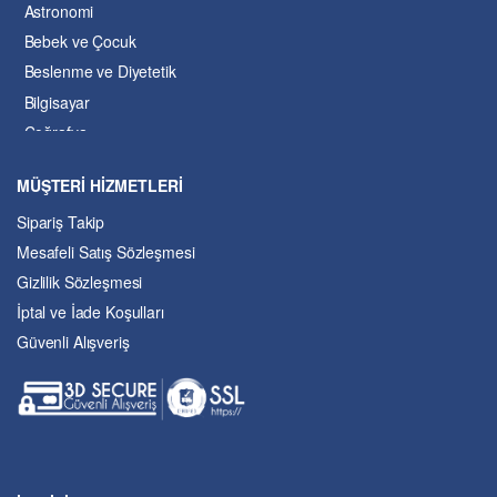
Astronomi
Bebek ve Çocuk
Beslenme ve Diyetetik
Bilgisayar
Coğrafya
Çevre Bilimleri
MÜŞTERİ HİZMETLERİ
Dil ve Edebiyat
Sipariş Takip
Eğitim
Mesafeli Satış Sözleşmesi
Ekonomi ve Finans
Gizlilik Sözleşmesi
Enerji
İptal ve İade Koşulları
Felsefe
Güvenli Alışveriş
Fen Bilimleri
Genel Çalışmalar
Güzel Sanatlar
Hukuk
İslâm ve Dinî Bilimler
İşletme ve Yönetim