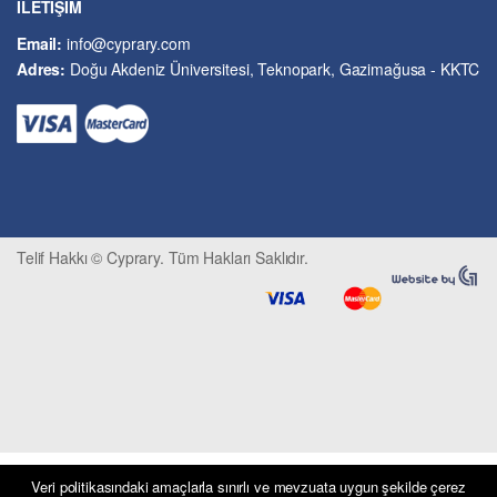
İLETİŞİM
Kıbrıs Sorunu
Email:
info@cyprary.com
Kriminoloji ve Güvenlik
Adres:
Doğu Akdeniz Üniversitesi, Teknopark, Gazimağusa - KKTC
Kültürel Çalışmalar
Kütüphane-Arşiv-Müze
Matematik ve İstatistik
Mimarlık
Mühendislik ve Teknoloji
Psikoloji-Psikiyatri
Telif Hakkı © Cyprary. Tüm Hakları Saklıdır.
Sivil Savunma ve Afet Yönetimi
Sivil Toplum
Siyasi Bilimler
Sosyal Bilimler
Spor, Seyahat ve Turizm
Tarih
Tarım ve Hayvancılık
Tıp ve Sağlık
Veri politikasındaki amaçlarla sınırlı ve mevzuata uygun şekilde çerez