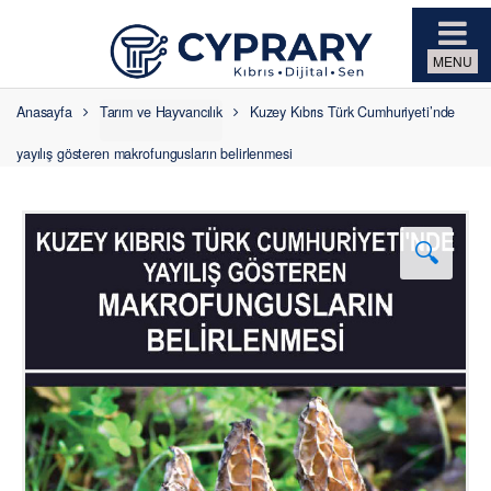
Skip to navigation
Skip to content
Anasayfa
Tarım ve Hayvancılık
Kuzey Kıbrıs Türk Cumhuriyeti’nde
yayılış gösteren makrofungusların belirlenmesi
🔍