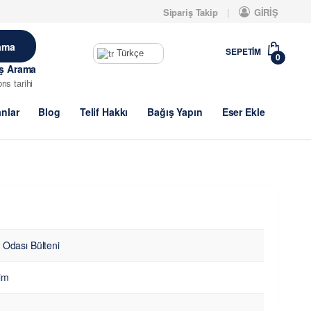
Sipariş Takip
GİRİŞ
SEPETIM
Türkçe
0
iş Arama
brıs tarihi
anlar
Blog
Telif Hakkı
Bağış Yapın
Eser Ekle
 Odası Bülteni
şim