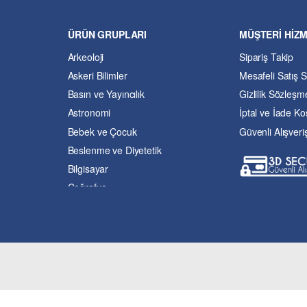
ÜRÜN GRUPLARI
MÜŞTERİ HİZ
Arkeoloji
Sipariş Takip
Askeri Bilimler
Mesafeli Satış 
Basın ve Yayıncılık
Gizlilik Sözleşm
Astronomi
İptal ve İade Koş
Bebek ve Çocuk
Güvenli Alışveri
Beslenme ve Diyetetik
Bilgisayar
Coğrafya
Çevre Bilimleri
Dil ve Edebiyat
Eğitim
Ekonomi ve Finans
Enerji
Felsefe