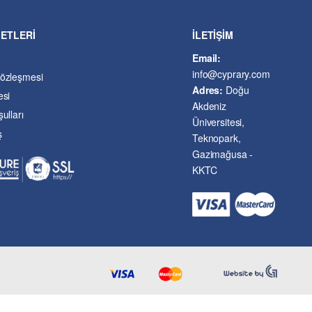
METLERİ
İLETİŞİM
Email:
info@cyprary.com
Sözleşmesi
Adres:
Doğu
esi
Akdeniz
ulları
Üniversitesi,
ş
Teknopark,
Gazimağusa -
KKTC