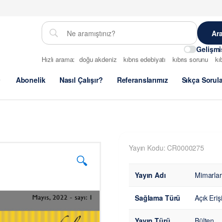
Gelişm
Hızlı arama:
doğu akdeniz
kıbrıs edebiyatı
kıbrıs sorunu
kı
Abonelik
Nasıl Çalışır?
Referanslarımız
Sıkça Sorul
Yayın Kodu: CR0000275
🔍
Yayın Adı
Mimarlar
Sağlama Türü
Açık Eri
Yayın Türü
Bülten