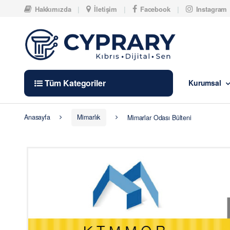
Skip to navigation
Skip to content
Hakkımızda
İletişim
Facebook
Instagram
Tüm Kategoriler
Kurumsal
Anasayfa
Mimarlık
Mimarlar Odası Bülteni