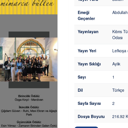
Emeği
Abdullah
Geçenler
Yayınlayan
Kıbrıs T
Odası
Yayın Yeri
Lefkoşa (
Yayın Sıklığı
Aylık
Sayı
1
Dil
Türkçe
Sayfa Sayısı
2
Dosya Boyutu
216.92 