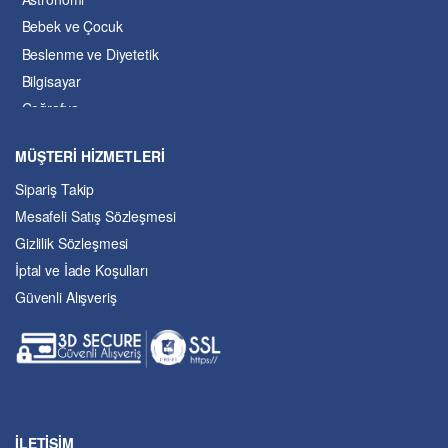
Bebek ve Çocuk
Beslenme ve Diyetetik
Bilgisayar
Coğrafya
Çevre Bilimleri
MÜŞTERİ HİZMETLERİ
Dil ve Edebiyat
Sipariş Takip
Eğitim
Mesafeli Satış Sözleşmesi
Ekonomi ve Finans
Gizlilik Sözleşmesi
Enerji
İptal ve İade Koşulları
Felsefe
Güvenli Alışveriş
Fen Bilimleri
Genel Çalışmalar
Güzel Sanatlar
Hukuk
İslâm ve Dinî Bilimler
İşletme ve Yönetim
İLETİŞİM