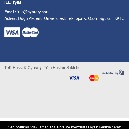
İLETİŞİM
Kıbrıs Sorunu
Email:
info@cyprary.com
Kriminoloji ve Güvenlik
Adres:
Doğu Akdeniz Üniversitesi, Teknopark, Gazimağusa - KKTC
Kültürel Çalışmalar
Kütüphane-Arşiv-Müze
Matematik ve İstatistik
Mimarlık
Mühendislik ve Teknoloji
Psikoloji-Psikiyatri
Telif Hakkı © Cyprary. Tüm Hakları Saklıdır.
Sivil Savunma ve Afet Yönetimi
Sivil Toplum
Siyasi Bilimler
Sosyal Bilimler
Spor, Seyahat ve Turizm
Tarih
Tarım ve Hayvancılık
Tıp ve Sağlık
Veri politikasındaki amaçlarla sınırlı ve mevzuata uygun şekilde çerez