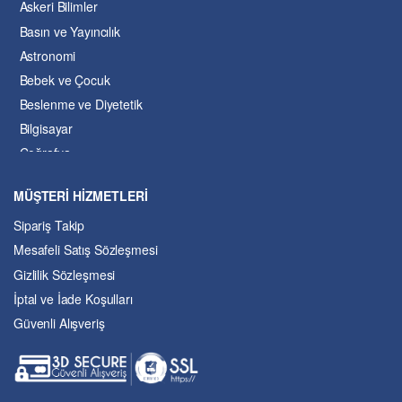
Askeri Bilimler
Basın ve Yayıncılık
Astronomi
Bebek ve Çocuk
Beslenme ve Diyetetik
Bilgisayar
Coğrafya
Çevre Bilimleri
MÜŞTERİ HİZMETLERİ
Dil ve Edebiyat
Sipariş Takip
Eğitim
Mesafeli Satış Sözleşmesi
Ekonomi ve Finans
Gizlilik Sözleşmesi
Enerji
İptal ve İade Koşulları
Felsefe
Güvenli Alışveriş
Fen Bilimleri
Genel Çalışmalar
Güzel Sanatlar
Hukuk