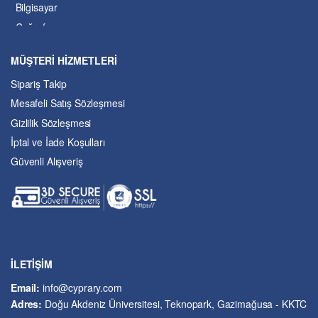
Bilgisayar
Coğrafya
Çevre Bilimleri
MÜŞTERİ HİZMETLERİ
Dil ve Edebiyat
Sipariş Takip
Eğitim
Mesafeli Satış Sözleşmesi
Ekonomi ve Finans
Gizlilik Sözleşmesi
Enerji
İptal ve İade Koşulları
Felsefe
Güvenli Alışveriş
Fen Bilimleri
Genel Çalışmalar
Güzel Sanatlar
Hukuk
İslâm ve Dinî Bilimler
İşletme ve Yönetim
İLETİŞİM
Kıbrıs Sorunu
Email:
info@cyprary.com
Kriminoloji ve Güvenlik
Adres:
Doğu Akdeniz Üniversitesi, Teknopark, Gazimağusa - KKTC
Kültürel Çalışmalar