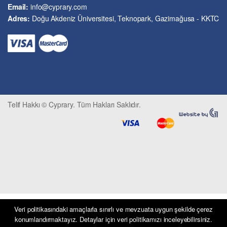
Email:
info@cyprary.com
Kriminoloji ve Güvenlik
Adres:
Doğu Akdeniz Üniversitesi, Teknopark, Gazimağusa - KKTC
Kültürel Çalışmalar
Kütüphane-Arşiv-Müze
Matematik ve İstatistik
Mimarlık
Mühendislik ve Teknoloji
Psikoloji-Psikiyatri
Telif Hakkı © Cyprary. Tüm Hakları Saklıdır.
Sivil Savunma ve Afet Yönetimi
Sivil Toplum
Siyasi Bilimler
Sosyal Bilimler
Spor, Seyahat ve Turizm
Tarih
Tarım ve Hayvancılık
Tıp ve Sağlık
Veri politikasındaki amaçlarla sınırlı ve mevzuata uygun şekilde çerez
konumlandırmaktayız. Detaylar için veri politikamızı inceleyebilirsiniz.
Ulaşım ve Haberleşme