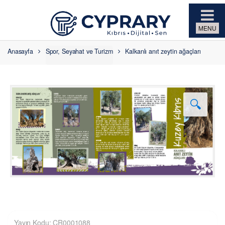
Skip to navigation
Skip to content
Anasayfa
Spor, Seyahat ve Turizm
Kalkanlı anıt zeytin ağaçları
🔍
Yayın Kodu: CR0001088