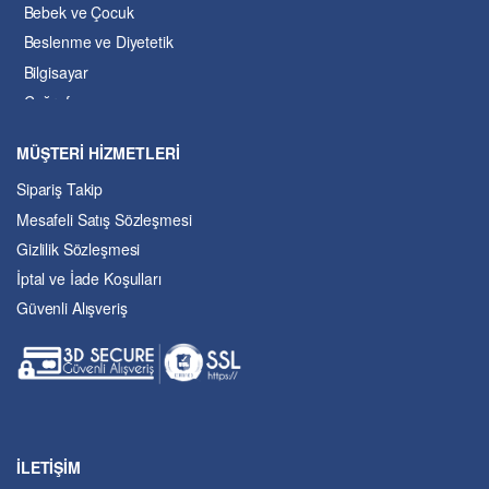
Bebek ve Çocuk
Beslenme ve Diyetetik
Bilgisayar
Coğrafya
Çevre Bilimleri
MÜŞTERİ HİZMETLERİ
Dil ve Edebiyat
Sipariş Takip
Eğitim
Mesafeli Satış Sözleşmesi
Ekonomi ve Finans
Gizlilik Sözleşmesi
Enerji
İptal ve İade Koşulları
Felsefe
Güvenli Alışveriş
Fen Bilimleri
Genel Çalışmalar
Güzel Sanatlar
Hukuk
İslâm ve Dinî Bilimler
İşletme ve Yönetim
İLETİŞİM
Kıbrıs Sorunu