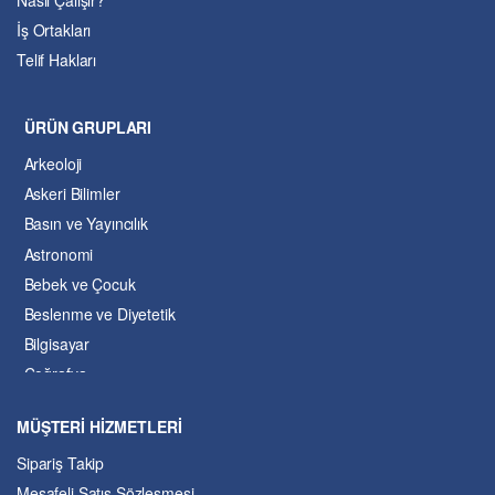
İş Ortakları
Telif Hakları
ÜRÜN GRUPLARI
Arkeoloji
Askeri Bilimler
Basın ve Yayıncılık
Astronomi
Bebek ve Çocuk
Beslenme ve Diyetetik
Bilgisayar
Coğrafya
Çevre Bilimleri
MÜŞTERİ HİZMETLERİ
Dil ve Edebiyat
Sipariş Takip
Eğitim
Mesafeli Satış Sözleşmesi
Ekonomi ve Finans