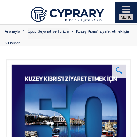
Skip to navigation
Skip to content
Anasayfa
Spor, Seyahat ve Turizm
Kuzey Kıbrıs’ı ziyaret etmek için
50 neden
🔍