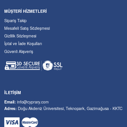
Çevre Bilimleri
MÜŞTERİ HİZMETLERİ
Dil ve Edebiyat
Sipariş Takip
Eğitim
Mesafeli Satış Sözleşmesi
Ekonomi ve Finans
Gizlilik Sözleşmesi
Enerji
İptal ve İade Koşulları
Felsefe
Güvenli Alışveriş
Fen Bilimleri
Genel Çalışmalar
Güzel Sanatlar
Hukuk
İslâm ve Dinî Bilimler
İşletme ve Yönetim
İLETİŞİM
Kıbrıs Sorunu
Email:
info@cyprary.com
Kriminoloji ve Güvenlik
Adres:
Doğu Akdeniz Üniversitesi, Teknopark, Gazimağusa - KKTC
Kültürel Çalışmalar
Kütüphane-Arşiv-Müze