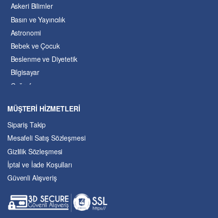
Askeri Bilimler
Basın ve Yayıncılık
Astronomi
Bebek ve Çocuk
Beslenme ve Diyetetik
Bilgisayar
Coğrafya
Çevre Bilimleri
MÜŞTERİ HİZMETLERİ
Dil ve Edebiyat
Sipariş Takip
Eğitim
Mesafeli Satış Sözleşmesi
Ekonomi ve Finans
Gizlilik Sözleşmesi
Enerji
İptal ve İade Koşulları
Felsefe
Güvenli Alışveriş
Fen Bilimleri
Genel Çalışmalar
Güzel Sanatlar
Hukuk