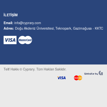
İslâm ve Dinî Bilimler
İşletme ve Yönetim
İLETİŞİM
Kıbrıs Sorunu
Email:
info@cyprary.com
Kriminoloji ve Güvenlik
Adres:
Doğu Akdeniz Üniversitesi, Teknopark, Gazimağusa - KKTC
Kültürel Çalışmalar
Kütüphane-Arşiv-Müze
Matematik ve İstatistik
Mimarlık
Mühendislik ve Teknoloji
Psikoloji-Psikiyatri
Telif Hakkı © Cyprary. Tüm Hakları Saklıdır.
Sivil Savunma ve Afet Yönetimi
Sivil Toplum
Siyasi Bilimler
Sosyal Bilimler
Spor, Seyahat ve Turizm
Tarih