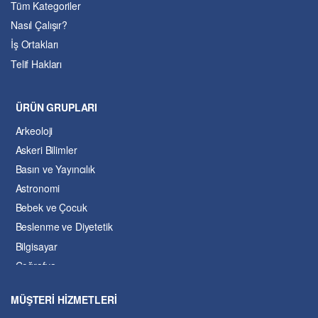
Tüm Kategoriler
Nasıl Çalışır?
İş Ortakları
Telif Hakları
ÜRÜN GRUPLARI
Arkeoloji
Askeri Bilimler
Basın ve Yayıncılık
Astronomi
Bebek ve Çocuk
Beslenme ve Diyetetik
Bilgisayar
Coğrafya
Çevre Bilimleri
MÜŞTERİ HİZMETLERİ
Dil ve Edebiyat