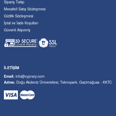
Sipariş Takip
Eğitim
Mesafeli Satış Sözleşmesi
Ekonomi ve Finans
Gizlilik Sözleşmesi
Enerji
İptal ve İade Koşulları
Felsefe
Güvenli Alışveriş
Fen Bilimleri
Genel Çalışmalar
Güzel Sanatlar
Hukuk
İslâm ve Dinî Bilimler
İşletme ve Yönetim
İLETİŞİM
Kıbrıs Sorunu
Email:
info@cyprary.com
Kriminoloji ve Güvenlik
Adres:
Doğu Akdeniz Üniversitesi, Teknopark, Gazimağusa - KKTC
Kültürel Çalışmalar
Kütüphane-Arşiv-Müze
Matematik ve İstatistik
Mimarlık
Mühendislik ve Teknoloji